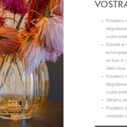
VOSTRA
Possiamo or
degustazion
vostre pref
Durante la 
accompagnar
un tour, in 
delle olive.
Possiamo or
degustazion
vostre pref
Offriamo anc
Possiamo p
completo d