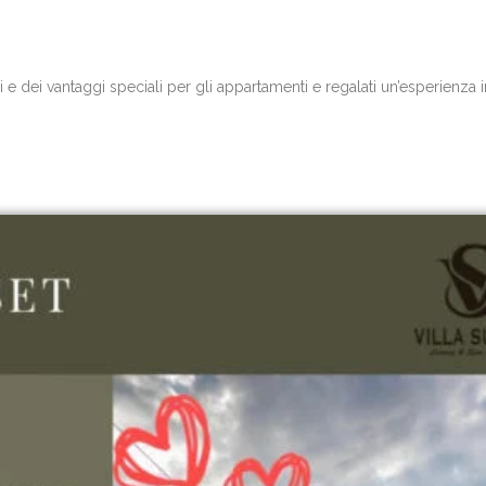
li e dei vantaggi speciali per gli appartamenti e regalati un’esperienza